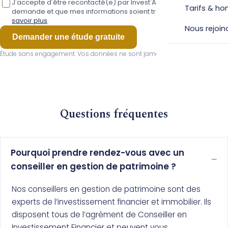
J'accepte d'être recontacté(e) par Invest'Aide au sujet de ma
Tarifs & ho
demande et que mes informations soient traitées à cette fin.
En
savoir plus
.
Nous rejoin
Demander une étude gratuite
Étude sans engagement. Vos données ne sont jamais cédées à des tiers.
Questions fréquentes
Pourquoi prendre rendez-vous avec un
conseiller en gestion de patrimoine ?
Nos conseillers en gestion de patrimoine sont des
experts de l’investissement financier et immobilier. Ils
disposent tous de l’agrément de Conseiller en
Investissement Financier et peuvent vous