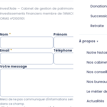
Donation
Invest'Aide — Cabinet de gestion de patrimoine. Conseiller en
Investissements Financiers membre de l'ANACOFI-CIF (agréée AMF),
Successi
ORIAS n°21001101.
Retraite
Nom
*
Prénom
À propos
Email
*
Téléphone
*
Notre histoi
Vérifier
Nos cabine
Votre message
Nos conseil
Nos bureau
Le métier de
Merci de ne pas communiquer d'informations sensibles (santé, etc.)
Actualités
dans ce champ.