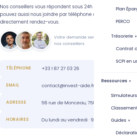
Nos conseillers vous répondent sous 24h ouvrées. Vous
Plan Épar
pouvez aussi nous joindre par téléphone ou prendre
PERCO
directement rendez-vous.
Trésorerie
Votre demande sera confiée à l'un de
nos conseillers.
Contrat d
SCPI en u
TÉLÉPHONE
+33 1 87 27 03 26
Ressources
EMAIL
contact@invest-aide.fr
Simulateurs
ADRESSE
58 rue de Monceau, 75008 Paris
Classemen
HORAIRES
Du lundi au vendredi · 9h à 19h
Guides
Déclarati