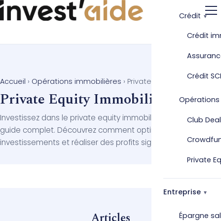
Crédit
Crédit im
Assuranc
Crédit SC
Accueil
›
Opérations immobilières
›
Private Equity Immobilier
Private Equity Immobilier
Opérations
Investissez dans le private equity immobilier avec notre
Club Deal
guide complet. Découvrez comment optimiser vos
Crowdfu
investissements et réaliser des profits significatifs.
Private E
Entreprise
Articles
Épargne sal