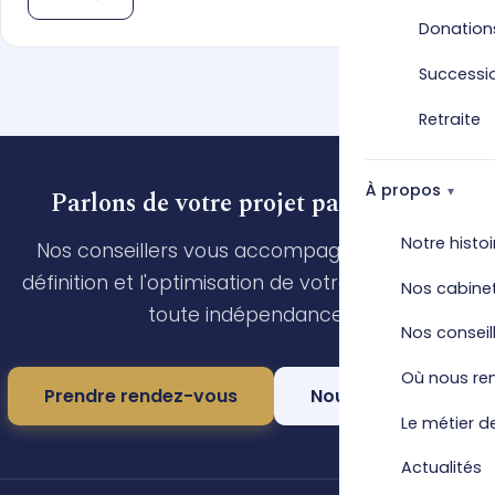
Donation
Successi
Retraite
À propos
Parlons de votre projet patrimonial
Notre histoi
Nos conseillers vous accompagnent dans la
définition et l'optimisation de votre stratégie, en
Nos cabine
toute indépendance.
Nos conseil
Où nous re
Prendre rendez-vous
Nous contacter
Le métier de
Actualités