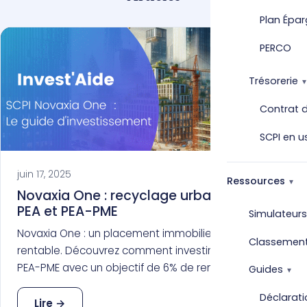
Plan Épar
PERCO
Trésorerie
Contrat d
SCPI en u
juin 17, 2025
Ressources
Novaxia One : recyclage urbain, éligibilité
PEA et PEA-PME
Simulateurs
Novaxia One : un placement immobilier durable et
Classemen
rentable. Découvrez comment investir dans le PEA
PEA-PME avec un objectif de 6% de rendement.
Guides
Déclarati
Lire →