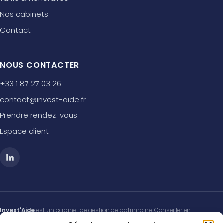
Nos cabinets
Contact
NOUS CONTACTER
+33 1 87 27 03 26
contact@invest-aide.fr
Prendre rendez-vous
Espace client
Invest'Aide
est un cabinet de gestion de patrimoine. Conseiller en
Investissements Financiers (CIF) membre de l'
ANACOFI-CIF
, association