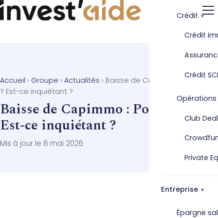
Crédit
Crédit im
Assuranc
Crédit SC
Accueil
›
Groupe
›
Actualités
›
Baisse de Capimmo : Pourquoi
? Est-ce inquiétant ?
Opérations
Baisse de Capimmo : Pourquoi ?
Club Deal
Est-ce inquiétant ?
Crowdfu
Mis à jour le 8 mai 2026
Private E
Entreprise
Épargne sal