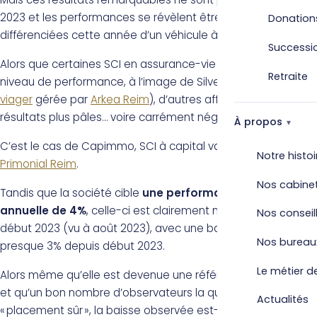
2023 et les performances se révèlent être nettement
Donation
différenciées cette année d’un véhicule à l’autre.
Successi
Alors que certaines SCI en assurance-vie maintiennent leur
Retraite
niveau de performance, à l’image de Silver Avenir (
fonds
viager
gérée par
Arkea Reim
), d’autres affichent des
résultats plus pâles… voire carrément négatifs.
À propos
C’est le cas de Capimmo, SCI à capital variable gérée par
Notre histoi
Primonial Reim
.
Nos cabine
Tandis que la société cible
une performance nette
annuelle de 4%
, celle-ci est clairement négative depuis le
Nos conseil
début 2023 (vu à août 2023), avec une baisse estimée à
Nos bureau
presque 3% depuis début 2023.
Le métier de
Alors même qu’elle est devenue une référence du marché,
et qu’un bon nombre d’observateurs la qualifiaient de
Actualités
« placement sûr », la baisse observée est-elle inquiétante ?