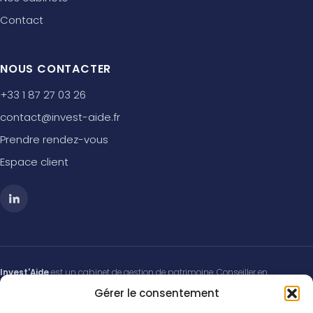
Contact
NOUS CONTACTER
+33 1 87 27 03 26
contact@invest-aide.fr
Prendre rendez-vous
Espace client
Invest'Aide
est un cabinet de gestion de patrimoine. Conseiller en
Investissements Financiers (CIF) membre de l'
ANACOFI-CIF
, association
Gérer le consentement
agréée par l'Autorité des Marchés Financiers (AMF). Immatriculé à l'
ORIAS
sous le n°
21001101
(
www.orias.fr
) au titre du courtage en assurance, du