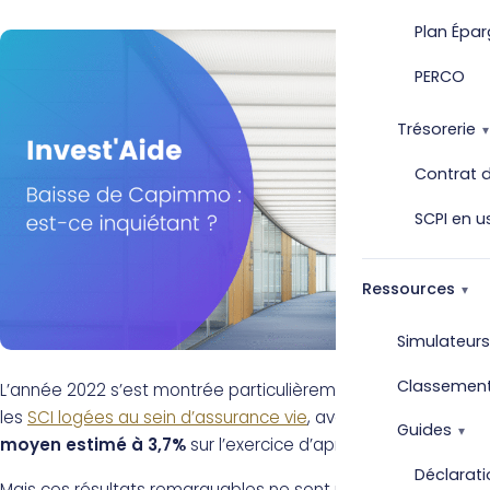
Plan Épar
PERCO
Trésorerie
Contrat d
SCPI en u
Ressources
Simulateurs
Classemen
L’année 2022 s’est montrée particulièrement profitable pour
les
SCI logées au sein d’assurance vie
, avec un
rendement
Guides
moyen estimé à 3,7%
sur l’exercice d’après l’ASPIM.
Déclarati
Mais ces résultats remarquables ne sont pas maintenus en