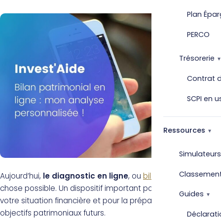
Plan Épar
PERCO
Trésorerie
Contrat d
SCPI en u
Ressources
Simulateurs
Classemen
Aujourd’hui,
le diagnostic en ligne
, ou
bilan patrimonial
, est
chose possible. Un dispositif important pour l’analyse de
Guides
votre situation financière et pour la préparation des
objectifs patrimoniaux futurs.
Déclarati