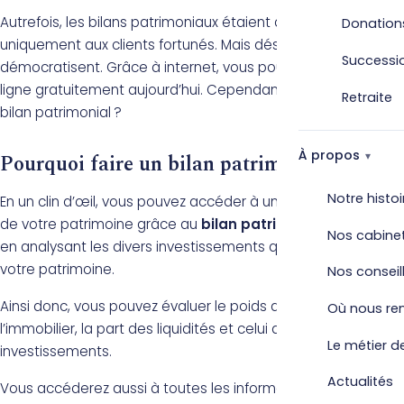
Autrefois, les bilans patrimoniaux étaient destinés
Donation
uniquement aux clients fortunés. Mais désormais, ils se
Successi
démocratisent. Grâce à internet, vous pouvez le faire en
ligne gratuitement aujourd’hui. Cependant, pourquoi un
Retraite
bilan patrimonial ?
À propos
Pourquoi faire un bilan patrimonial ?
Notre histoi
En un clin d’œil, vous pouvez accéder à une image complète
de votre patrimoine grâce au
bilan patrimonial en ligne
,
Nos cabine
en analysant les divers investissements qui composent
votre patrimoine.
Nos conseil
Ainsi donc, vous pouvez évaluer le poids que représente
Où nous re
l’immobilier, la part des liquidités et celui des
Le métier de
investissements.
Actualités
Vous accéderez aussi à toutes les informations relatives à