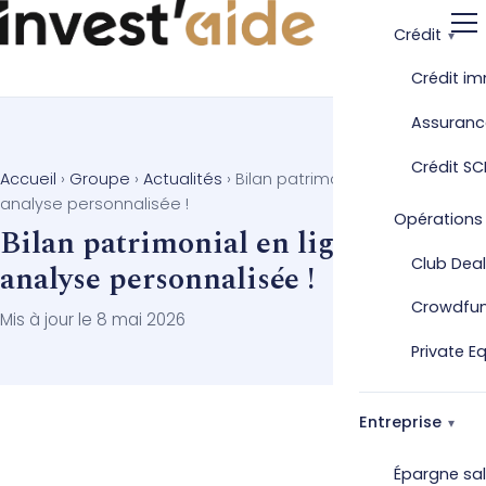
Crédit
Crédit im
Assuranc
Crédit SC
Accueil
›
Groupe
›
Actualités
›
Bilan patrimonial en ligne : mon
analyse personnalisée !
Opérations
Bilan patrimonial en ligne : mon
Club Deal
analyse personnalisée !
Crowdfu
Mis à jour le 8 mai 2026
Private E
Entreprise
Épargne sal