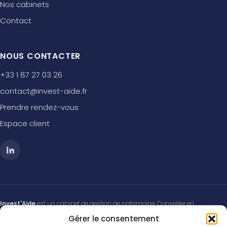
Nos cabinets
Contact
NOUS CONTACTER
+33 1 87 27 03 26
contact@invest-aide.fr
Prendre rendez-vous
Espace client
Invest'Aide
est un cabinet de gestion de patrimoine. Conseiller en
Investissements Financiers (CIF) membre de l'
ANACOFI-CIF
, association
Gérer le consentement
agréée par l'Autorité des Marchés Financiers (AMF). Immatriculé à l'
ORIAS