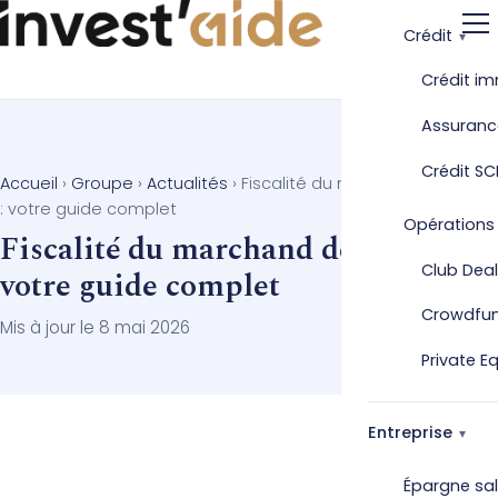
Crédit
Crédit im
Assuranc
Crédit SC
Accueil
›
Groupe
›
Actualités
›
Fiscalité du marchand de biens
: votre guide complet
Opérations
Fiscalité du marchand de biens :
Club Deal
votre guide complet
Crowdfu
Mis à jour le 8 mai 2026
Private E
Entreprise
Épargne sal