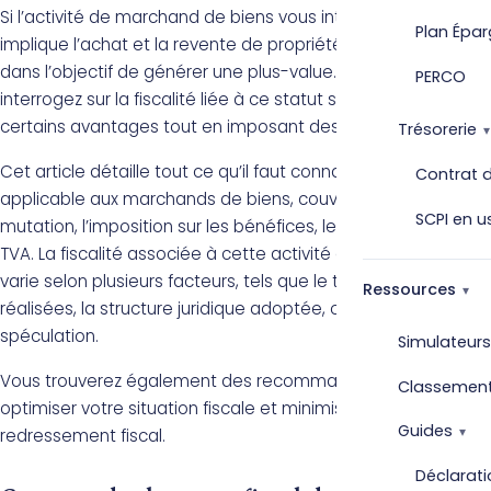
Si l’activité de marchand de biens vous intrigue, celle-ci
Plan Épar
implique l’achat et la revente de propriétés immobilières
dans l’objectif de générer une plus-value. Vous vous
PERCO
interrogez sur la fiscalité liée à ce statut spécifique, qui offre
certains avantages tout en imposant des obligations ?
Trésorerie
Cet article détaille tout ce qu’il faut connaître sur la fiscalité
Contrat d
applicable aux marchands de biens, couvrant les droits de
SCPI en u
mutation, l’imposition sur les bénéfices, les plus-values et la
TVA. La fiscalité associée à cette activité est complexe et
varie selon plusieurs facteurs, tels que le type d’opérations
Ressources
réalisées, la structure juridique adoptée, ou l’objectif de
spéculation.
Simulateurs
Vous trouverez également des recommandations pour
Classemen
optimiser votre situation fiscale et minimiser les risques de
Guides
redressement fiscal.
Déclarati