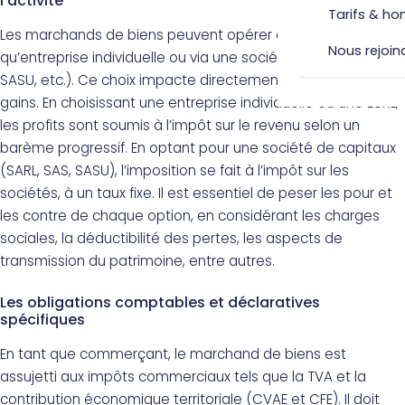
l’activité
Tarifs & ho
Les marchands de biens peuvent opérer en tant
Nous rejoin
qu’entreprise individuelle ou via une société (EURL, SARL, SAS,
SASU, etc.). Ce choix impacte directement la fiscalité des
gains. En choisissant une entreprise individuelle ou une EURL,
les profits sont soumis à l’impôt sur le revenu selon un
barème progressif. En optant pour une société de capitaux
(SARL, SAS, SASU), l’imposition se fait à l’impôt sur les
sociétés, à un taux fixe. Il est essentiel de peser les pour et
les contre de chaque option, en considérant les charges
sociales, la déductibilité des pertes, les aspects de
transmission du patrimoine, entre autres.
Les obligations comptables et déclaratives
spécifiques
En tant que commerçant, le marchand de biens est
assujetti aux impôts commerciaux tels que la TVA et la
contribution économique territoriale (CVAE et CFE). Il doit