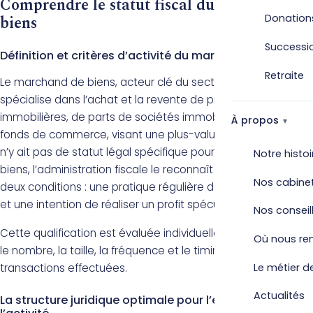
Comprendre le statut fiscal du marchand de
biens
Donation
Successi
Définition et critères d’activité du marchand de biens
Retraite
Le marchand de biens, acteur clé du secteur immobilier, se
spécialise dans l’achat et la revente de propriétés
immobilières, de parts de sociétés immobilières ou de
À propos
fonds de commerce, visant une plus-value rapide. Bien qu’il
n’y ait pas de statut légal spécifique pour le marchand de
Notre histoi
biens, l’administration fiscale le reconnaît comme tel sous
Nos cabine
deux conditions : une pratique régulière de l’achat-revente
et une intention de réaliser un profit spéculatif.
Nos conseil
Cette qualification est évaluée individuellement, basée sur
Où nous re
le nombre, la taille, la fréquence et le timing des
Le métier de
transactions effectuées.
Actualités
La structure juridique optimale pour l’exercice de