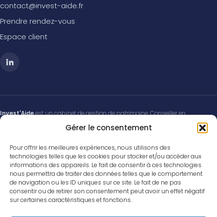
contact@invest-aide.fr
Prendre rendez-vous
Espace client
Invest'Aide
est un cabinet de gestion de patrimoine. Conseiller en
Investissements Financiers (CIF) membre de l'
ANACOFI-CIF
, association
Gérer le consentement
agréée par l'Autorité des Marchés Financiers (AMF). Immatriculé à l'
ORIAS
sous le n°
21001101
(
www.orias.fr
) au titre du courtage en assurance, du
Pour offrir les meilleures expériences, nous utilisons des
conseil en investissements financiers et du courtage en opérations de
technologies telles que les cookies pour stocker et/ou accéder aux
banque et services de paiement (IOBSP). Titulaire de la carte professionnelle «
informations des appareils. Le fait de consentir à ces technologies
Transactions sur immeubles et fonds de commerce » (carte T) n°
CPI
nous permettra de traiter des données telles que le comportement
69012021000000014
délivrée par la CCI de Paris Île-de-France, sans
de navigation ou les ID uniques sur ce site. Le fait de ne pas
détention de fonds. Responsabilité Civile Professionnelle et garantie financière
consentir ou de retirer son consentement peut avoir un effet négatif
:
Zurich Insurance Europe AG
, police n°7400026945.
Vos cookies
sur certaines caractéristiques et fonctions.
Médiateur de la consommation compétent : conformément aux articles
Nous utilisons des cookies pour améliorer votre