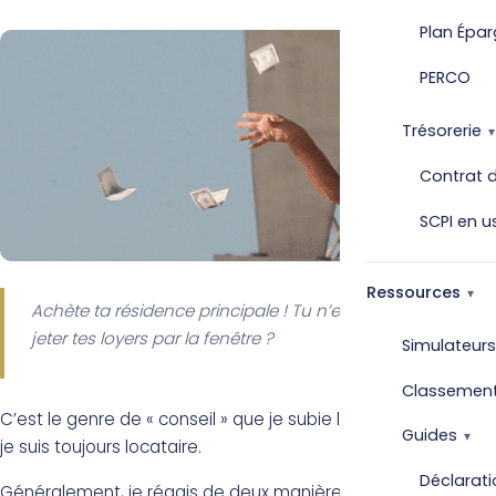
Plan Épar
PERCO
Trésorerie
Contrat d
SCPI en u
Ressources
Achète ta résidence principale ! Tu n’en as pas marre de
jeter tes loyers par la fenêtre ?
Simulateurs
Classemen
C’est le genre de « conseil » que je subie lorsque je dis que
Guides
je suis toujours locataire.
Déclarati
Généralement, je réagis de deux manières différentes :