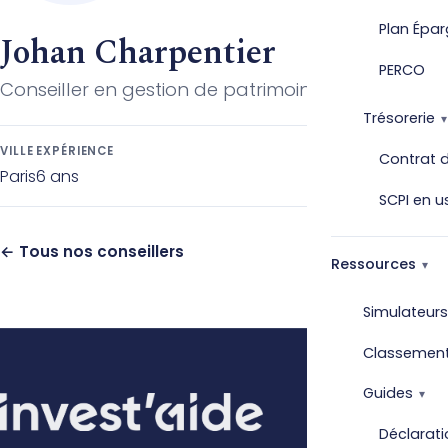
Plan Épar
Johan Charpentier
PERCO
Conseiller en gestion de patrimoine
Trésorerie
VILLE
EXPÉRIENCE
Contrat d
Paris
6 ans
SCPI en u
← Tous nos conseillers
Ressources
Simulateurs
Classemen
Guides
Déclarati