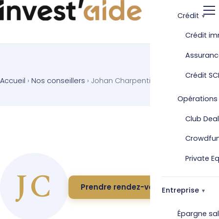
Crédit
Crédit im
Assuranc
Crédit SC
Accueil
›
Nos conseillers
›
Johan Charpentier
Opérations
Club Deal
Crowdfu
Private E
JC
Prendre rendez-vous
Entreprise
Épargne sal