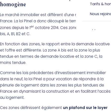
homogène
Tarifs & ho
Nous rejoin
Le marché immobilier est différent d’une région à l’autre en
France. La loi Pinel a donc découpé le territoire français en
er
zones depuis le 1
octobre 2014. Ces zones sont appelées A
bis, A, B1, B2 et C.
En fonction des zones, le rapport entre la demande locative
et l’offre est différente. La zone A bis est la zone la plus
tendue en termes de demande locative et la zone C, la
moins tendue.
Comme les lois précédentes d’investissement immobilier
dans le neuf, la loi Pinel a pour vocation de répondre à la
pénurie de logement dans les zones les plus tendues de
France en dynamisant la construction et en facilitant l’accès
au logement.
Ces zones définissent également
un plafond sur le loyer