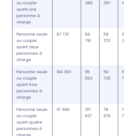
ou couple
386
097
187
ayant une
personne à
charge
Personne seule
87 737
80
59
53
ou couple
716
270
344
ayant deux
personnes à
charge
Personne seule
104 390
95
69
62
ou couple
553
725
753
ayant trois
personnes à
charge
Personne seule
117 466
107
78
70
ou couple
527
579
721
ayant quatre
personnes à
charge