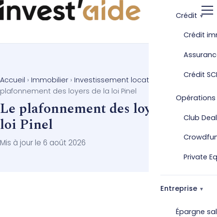
Crédit
Crédit im
Assuranc
Crédit SC
Accueil
›
Immobilier
›
Investissement locatif
›
Pinel
›
Le
plafonnement des loyers de la loi Pinel
Opérations
Le plafonnement des loyers de la
Club Deal
loi Pinel
Crowdfu
Mis à jour le 6 août 2026
Private E
Entreprise
Épargne sal