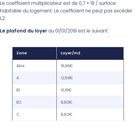
Le coefficient multiplicateur est de 0,7 + 19 / surface
habitable du logement. Le coefficient ne peut pas excéder
1,2.
Le plafond du loyer
au 01/01/2019 est le suivant :
Zone
Loyer/m2
Abis
16,96€
A
12,59€
B1
10,15€
B2
8,82€
C
8,82€