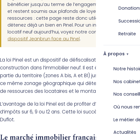
bénéficier jusqu’au terme de l’engagement de location,
Donation
et restent soumis aux plafonds de loyers et de
ressources : cette page reste donc utile si vous
Successi
détenez déjà un bien en Pinel. Pour un investissement
locatif neuf aujourd’hui, voyez notre comparatif du
Retraite
dispositif Jeanbrun face au Pinel
.
À propos
La loi Pinel est un dispositif de défiscalisation dans la
construction dans l’immobilier neuf. Il est éligible sur une
Notre histoi
partie du territoire (zones A bis, A et B1) jusqu’en 2021. C’est
Nos cabine
ce même zonage géographique qui détermine les plafonds
de ressources des locataires et le montant des loyers.
Nos conseil
L’avantage de la loi Pinel est de profiter d’une réduction
Où nous re
d’impôts sur 6, 9 ou 12 ans. Cette loi succède au dispositif
Duflot.
Le métier de
Actualités
Le marché immobilier français n’est pas