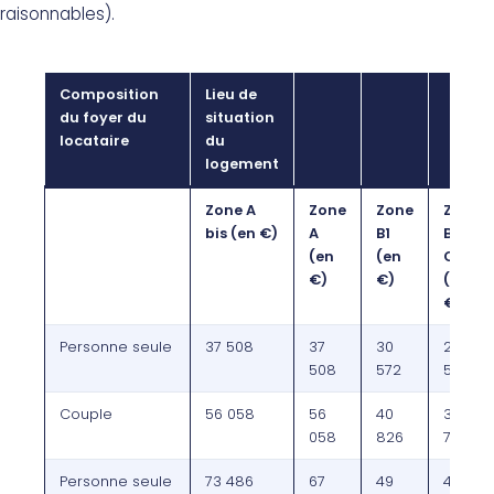
raisonnables).
Composition
Lieu de
du foyer du
situation
locataire
du
logement
Zone A
Zone
Zone
Zone
bis (en €)
A
B1
B2 et
(en
(en
C
€)
€)
(en
€)
Personne seule
37 508
37
30
27
508
572
515
Couple
56 058
56
40
36
058
826
743
Personne seule
73 486
67
49
44