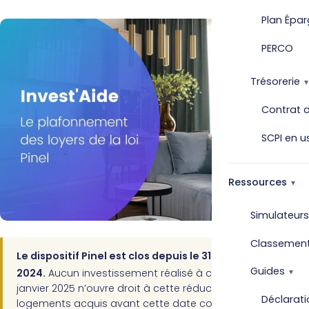
Plan Épar
PERCO
Trésorerie
Contrat d
SCPI en u
Ressources
Simulateurs
Classemen
Le dispositif Pinel est clos depuis le 31 décembre
Guides
er
2024.
Aucun investissement réalisé à compter du 1
janvier 2025 n’ouvre droit à cette réduction d’impôt. Les
Déclarati
logements acquis avant cette date continuent d’en