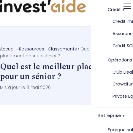
Crédit
Crédit im
Assuranc
Crédit SC
Accueil
›
Ressources
›
Classements
›
Quel est le meilleur
placement pour un sénior ?
Opérations
Quel est le meilleur placement
Club Deal
pour un sénior ?
Crowdfu
Mis à jour le 8 mai 2026
Private E
Entreprise
Épargne sal