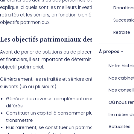
explique ici quels sont les meilleurs investissements pour les
Donation
retraités et les séniors, en fonction bien évidemment de vos
Successi
objectifs patrimoniaux.
Retraite
Les objectifs patrimoniaux des séniors
À propos
Avant de parler de solutions ou de placements immobiliers
et financiers, il est important de déterminer quel est votre
Notre histoi
objectif patrimonial.
Nos cabine
Généralement, les retraités et séniors ont les objectifs
suivants (un ou plusieurs) :
Nos conseil
Générer des revenus complémentaires immédiats ou
Où nous re
différés
Constituer un capital à consommer plus tard ou à
Le métier de
transmettre
Actualités
Plus rarement, se constituer un patrimoine pour générer