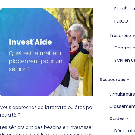
Plan Épar
PERCO
Trésorerie
Contrat d
SCPI en u
Ressources
Simulateurs
Classemen
Vous approchez de la retraite ou êtes peut-être déjà
retraité ?
Guides
Les séniors ont des besoins en investissement bien
Déclarati
différents des actifs ou des personnes plus jeunes. Je vous