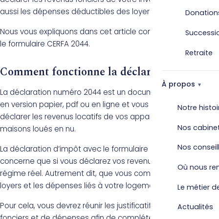
aussi les dépenses déductibles des loyers.
Donation
Nous vous expliquons dans cet article comment bien remplir
Successi
le formulaire CERFA 2044.
Retraite
Comment fonctionne la déclaration 2044 ?
À propos
La déclaration numéro 2044 est un document à compléter
en version papier, pdf ou en ligne et vous permet de
Notre histoi
déclarer les revenus locatifs de vos appartements ou
Nos cabine
maisons loués en nu.
Nos conseil
La déclaration d’impôt avec le formulaire 2044 ne vous
concerne que si vous déclarez vos revenus locatifs au
Où nous re
régime réel. Autrement dit, que vous comptabilisez les
loyers et les dépenses liés à votre logement.
Le métier de
Pour cela, vous devrez réunir les justificatifs de revenus
Actualités
fonciers et de dépenses afin de compléter le formulaire