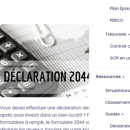
Plan Épar
PERCO
Trésorerie
Contrat d
SCPI en u
Ressources
Simulateurs
Classemen
Vous devez effectuer une déclaration des revenus fonciers
Guides
après avoir investi dans un bien locatif ? Parmi les différents
formulaires à remplir, le formulaire 2044 vous permet de
Déclarati
déclarer les revenus fonciers de votre investissement mais