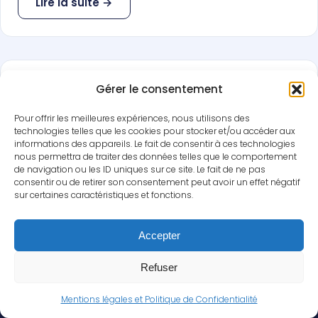
Lire la suite →
Défiscalisation LMNP : guide complet
Gérer le consentement
pour réduire ses impôts
Pour offrir les meilleures expériences, nous utilisons des
Vous voulez réduire vos impôts en investissant dans
technologies telles que les cookies pour stocker et/ou accéder aux
l'immobilier ? Défiscalisation LMNP : guide complet
informations des appareils. Le fait de consentir à ces technologies
nous permettra de traiter des données telles que le comportement
pour réussir votre projet. Suivez nos étapes clés et
de navigation ou les ID uniques sur ce site. Le fait de ne pas
nos exemples concrets.
consentir ou de retirer son consentement peut avoir un effet négatif
Vos cookies
sur certaines caractéristiques et fonctions.
Lire la suite →
Nous utilisons des cookies pour améliorer votre
navigation. Vous pouvez accepter ou refuser ces
Accepter
cookies à tout moment.
Refuser
Refuser
Accepter
Mentions légales et Politique de Confidentialité