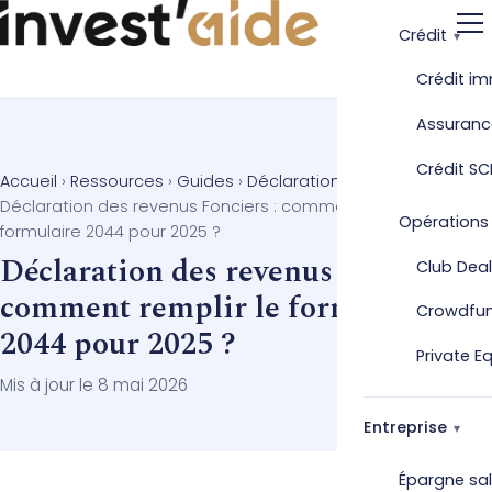
Crédit
Crédit im
Assuranc
Crédit SC
Accueil
›
Ressources
›
Guides
›
Déclaration fiscale
›
Déclaration des revenus Fonciers : comment remplir le
Opérations
formulaire 2044 pour 2025 ?
Déclaration des revenus Fonciers :
Club Deal
comment remplir le formulaire
Crowdfu
2044 pour 2025 ?
Private E
Mis à jour le 8 mai 2026
Entreprise
Épargne sal