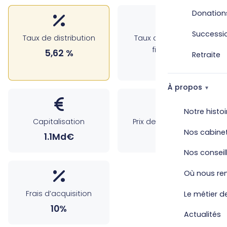
Donation
Successi
Taux de distribution
Taux d’occupation
financier
5,62 %
Retraite
91.6%
À propos
Notre histoi
Capitalisation
Prix de souscription
Nos cabine
1.1Md€
670€
Nos conseil
Où nous re
Frais d’acquisition
Le métier de
10%
Actualités