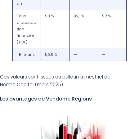
on
Taux
93 %
92,1 %
92 %
d’occupa
tion
financier
(TOF)
TRI 5 ans
5,86 %
—
—
Ces valeurs sont issues du bulletin trimestriel de
Norma Capital (mars 2025).
Les avantages de Vendôme Régions