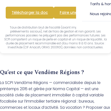
Tarifs & ho
Télécharger la doc
Faire une simulation
Nous rejoin
Taux de distribution brut de fiscalité (avant impôt sur le revenu et
prélèvements sociaux), net de frais de gestion et non garanti. Les
performances passées ne préjugent pas des performances futures. Les
SCPI comportent un risque de perte en capital et un risque de liquidité ; la
durée de placement recommandée est d'au moins 8 à 10 ans. Source :
Invest'Aide (CIF Anacofi, ORIAS 21001101), données non contractuelles.
Qu’est ce que Vendôme Régions ?
La SCPI Vendôme Régions — commercialisée depuis le
printemps 2015 et gérée par Norma Capital — est une
société civile de placement immobilier à capital variable
focalisée sur l’immobilier tertiaire régional : bureaux,
commerces et locaux d’activité. Sa vocation ? Proposer aux