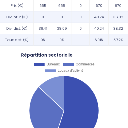
Prix (€)
655
655
0
670
670
Div. brut (€)
0
0
0
40.24
38.32
Div. dist. (€)
39.41
38.69
0
40.24
38.32
Taux dist. (%)
0%
0%
-
6.01%
5.72%
Répartition sectorielle