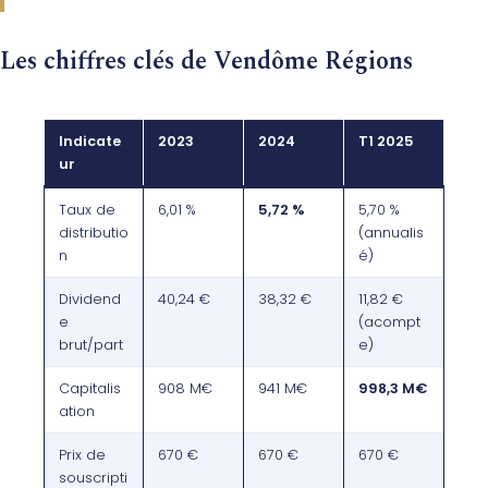
Les chiffres clés de Vendôme Régions
Indicate
2023
2024
T1 2025
ur
Taux de
6,01 %
5,72 %
5,70 %
distributio
(annualis
n
é)
Dividend
40,24 €
38,32 €
11,82 €
e
(acompt
brut/part
e)
Capitalis
908 M€
941 M€
998,3 M€
ation
Prix de
670 €
670 €
670 €
souscripti