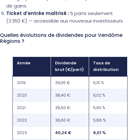
de gains.
Ticket d’entrée maîtrisé :
5 parts seulement
(3 350 €) — accessible aux nouveaux investisseurs.
Quelles évolutions de dividendes pour Vendôme
Régions ?
Année
Dividende
Taux de
brut (€/part)
distribution
2019
39,06 €
6,10 %
2020
38,40 €
6,02 %
2021
38,50 €
5,90 %
2022
38,60 €
5,88 %
2023
40,24 €
6,01 %