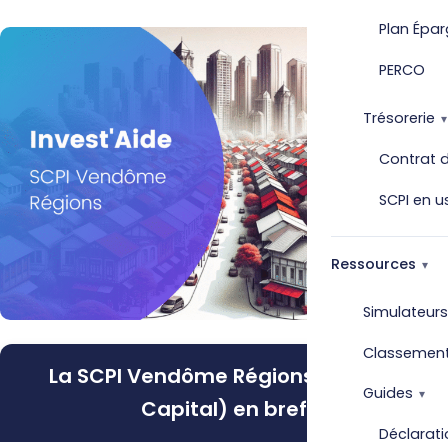
Plan Épar
PERCO
Trésorerie
Contrat d
SCPI en u
Ressources
Simulateurs
Classemen
La SCPI Vendôme Régions (Norma
Guides
Capital) en bref
Déclarati