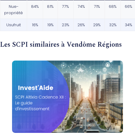
Nue-
84%
81%
77%
74%
71%
68%
66%
propriété
Usufruit
16%
19%
23%
26%
29%
32%
34%
Les SCPI similaires à Vendôme Régions