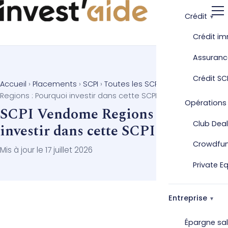
Crédit
Crédit im
Assuranc
Crédit SC
Accueil
›
Placements
›
SCPI
›
Toutes les SCPI
›
SCPI Vendome
Regions : Pourquoi investir dans cette SCPI ?
Opérations
SCPI Vendome Regions : Pourquoi
Club Deal
investir dans cette SCPI ?
Crowdfu
Mis à jour le 17 juillet 2026
Private E
Entreprise
Épargne sal