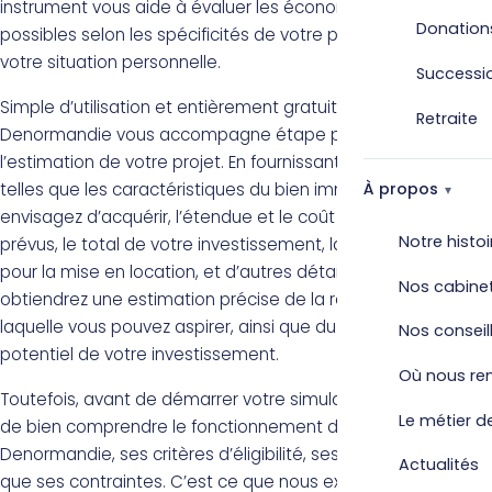
instrument vous aide à évaluer les économies d’impôt
Donation
possibles selon les spécificités de votre projet immobilier et
votre situation personnelle.
Successi
Simple d’utilisation et entièrement gratuit, le simulateur
Retraite
Denormandie vous accompagne étape par étape dans
l’estimation de votre projet. En fournissant des informations
telles que les caractéristiques du bien immobilier que vous
À propos
envisagez d’acquérir, l’étendue et le coût des travaux
Notre histoi
prévus, le total de votre investissement, la période prévue
pour la mise en location, et d’autres détails pertinents, vous
Nos cabine
obtiendrez une estimation précise de la réduction d’impôt à
laquelle vous pouvez aspirer, ainsi que du rendement
Nos conseil
potentiel de votre investissement.
Où nous re
Toutefois, avant de démarrer votre simulation, il est crucial
Le métier de
de bien comprendre le fonctionnement du dispositif
Denormandie, ses critères d’éligibilité, ses bénéfices, ainsi
Actualités
que ses contraintes. C’est ce que nous examinerons dans la