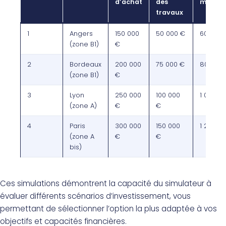
d’achat
des
mensue
travaux
1
Angers
150 000
50 000 €
600 €
(zone B1)
€
2
Bordeaux
200 000
75 000 €
800 €
(zone B1)
€
3
Lyon
250 000
100 000
1 000 €
(zone A)
€
€
4
Paris
300 000
150 000
1 200 €
(zone A
€
€
bis)
Ces simulations démontrent la capacité du simulateur à
évaluer différents scénarios d’investissement, vous
permettant de sélectionner l’option la plus adaptée à vos
objectifs et capacités financières.