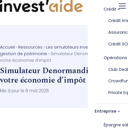
Crédit
Crédit im
Assuranc
Crédit SC
Accueil
›
Ressources
›
Les simulateurs investissement et
gestion de patrimoine
›
Simulateur Denormandie : calculez
Opérations
votre économie d’impôt
Simulateur Denormandie : calculez
Club Deal
votre économie d’impôt
Crowdfu
Mis à jour le 8 mai 2026
Private E
Entreprise
Épargne sal