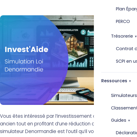
Plan Épar
PERCO
Trésorerie
Contrat d
SCPI en u
Ressources
Simulateurs
Classemen
Vous êtes intéressé par l’investissement dans l’immobilier
Guides
ancien tout en profitant d’une réduction d’impôt ? Le
simulateur Denormandie est l’outil qu’il vous faut ! Cet
Déclarati