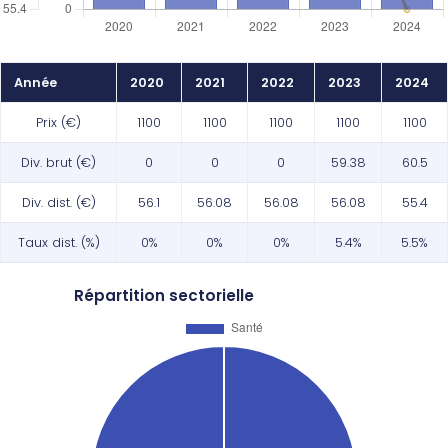
Année
2020
2021
2022
2023
2024
Prix (€)
1100
1100
1100
1100
1100
Div. brut (€)
0
0
0
59.38
60.5
Div. dist. (€)
56.1
56.08
56.08
56.08
55.4
Taux dist. (%)
0%
0%
0%
5.4%
5.5%
Répartition sectorielle