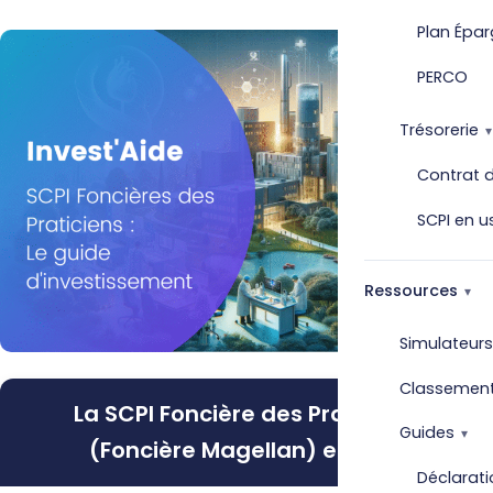
Plan Épar
PERCO
Trésorerie
Contrat d
SCPI en u
Ressources
Simulateurs
Classemen
La SCPI Foncière des Praticiens
Guides
(Foncière Magellan) en bref
Déclarati