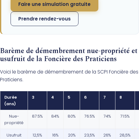
Faire une simulation gratuite
Prendre rendez-vous
Barème de démembrement nue-propriété et
usufruit de la Foncière des Praticiens
Voici le barème de démembrement de la SCPI Foncière des
Praticiens.
Durée
3
4
5
6
7
8
(ans)
Nue-
87.5%
84%
80%
76.5%
74%
71.5%
propriété
Usufruit
12,5%
16%
20%
23,5%
26%
28,5%