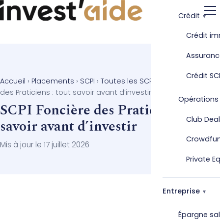
Crédit
Crédit im
Assuranc
Crédit SC
Accueil
›
Placements
›
SCPI
›
Toutes les SCPI
›
SCPI Foncière
des Praticiens : tout savoir avant d’investir
Opérations
SCPI Foncière des Praticiens : tout
Club Deal
savoir avant d’investir
Crowdfu
Mis à jour le 17 juillet 2026
Private E
Entreprise
Épargne sal