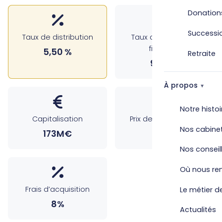
Donation
Successi
Taux de distribution
Taux d’occupation
financier
5,50 %
Retraite
97.15%
À propos
Notre histoi
Capitalisation
Prix de souscription
Nos cabine
173M€
1100€
Nos conseil
Où nous re
Frais d’acquisition
Le métier de
8%
Actualités