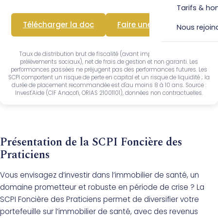
Tarifs & ho
Télécharger la doc
Faire une simulation
Nous rejoin
Taux de distribution brut de fiscalité (avant impôt sur le revenu et
prélèvements sociaux), net de frais de gestion et non garanti. Les
performances passées ne préjugent pas des performances futures. Les
SCPI comportent un risque de perte en capital et un risque de liquidité ; la
durée de placement recommandée est d'au moins 8 à 10 ans. Source :
Invest'Aide (CIF Anacofi, ORIAS 21001101), données non contractuelles.
Présentation de la SCPI Foncière des
Praticiens
Vous envisagez d’investir dans l’immobilier de santé, un
domaine prometteur et robuste en période de crise ? La
SCPI Foncière des Praticiens permet de diversifier votre
portefeuille sur l’immobilier de santé, avec des revenus