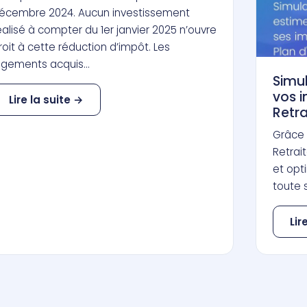
écembre 2024. Aucun investissement
éalisé à compter du 1er janvier 2025 n’ouvre
roit à cette réduction d’impôt. Les
ogements acquis…
Simul
vos 
Lire la suite →
Retra
Grâce 
Retrai
et opt
toute s
Lir