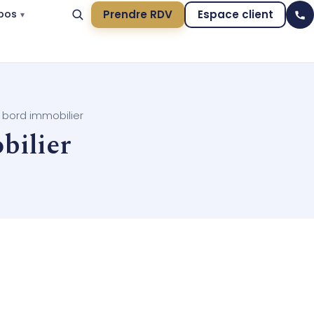
Prendre RDV
Espace client
pos
 bord immobilier
bilier