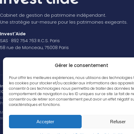
Cabinet de gestion de patrimoine indépendant.
Une stratégie sur-mesure pour les patrimoines exigeants.
Invest'Aide
SAS · 892 754 763 R.C.S. Paris
58 rue de Monceau, 75008 Paris
Gérer le consentement
Pour offrir les meilleures expériences, nous utilisons des technologies 
les cookies pour stocker et/ou accéder aux informations des appareils.
Invest'Aide
est un cabinet de gestion de patrimoine. Conseiller en Investiss
consentir à ces technologies nous permettra de traiter des données te
l'
ORIAS
sous le n°
21001101
(
www.orias.fr
) au titre du courtage en assurance, 
Vos cookies
comportement de navigation ou les ID uniques sur ce site. Le fait de 
carte professionnelle « Transactions sur immeubles et fonds de commerce » (
consentir ou de retirer son consentement peut avoir un effet négatif s
Nous utilisons des cookies pour améliorer votre
Professionnelle et garantie financière :
Zurich Insurance Europe AG
, police 
caractéristiques et fonctions.
navigation. Vous pouvez accepter ou refuser ces
Médiateur de la consommation compétent : conformément aux articles L.616-1 et
cookies à tout moment.
saisir le
Médiateur de l'AMF
.
Accepter
Refuser
Refuser
Accepter