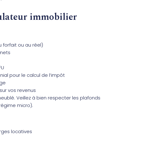
ulateur immobilier
forfait ou au réel)
 nets
FU
al pour le calcul de l’impôt
rge
sur vos revenus
ublé. Veillez à bien respecter les plafonds
 régime micro).
rges locatives